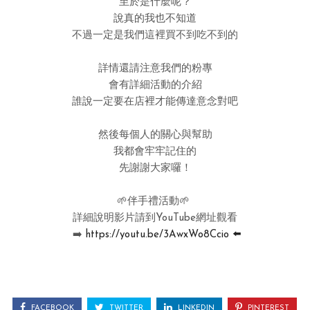
至於是什麼呢？
說真的我也不知道
不過一定是我們這裡買不到吃不到的
詳情還請注意我們的粉專
會有詳細活動的介紹
誰說一定要在店裡才能傳達意念對吧
然後每個人的關心與幫助
我都會牢牢記住的
先謝謝大家囉！
🌱伴手禮活動🌱
詳細說明影片請到YouTube網址觀看
➡️
https://youtu.be/3AwxWo8Ccio ⬅️
FACEBOOK
TWITTER
LINKEDIN
PINTEREST