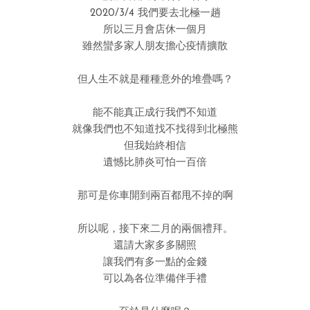
2020/3/4 我們要去北極一趟
所以三月會店休一個月
雖然蠻多家人朋友擔心疫情擴散
但人生不就是種種意外的堆疊嗎？
能不能真正成行我們不知道
就像我們也不知道找不找得到北極熊
但我始終相信
遺憾比肺炎可怕一百倍
那可是你車開到兩百都甩不掉的啊
所以呢，接下來二月的兩個禮拜。
還請大家多多關照
讓我們有多一點的金錢
可以為各位準備伴手禮