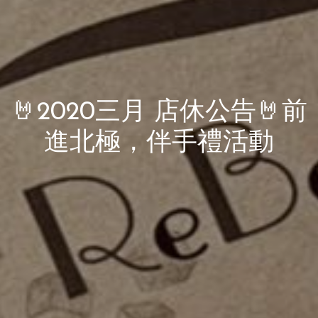
🤘2020三月 店休公告🤘前
進北極，伴手禮活動