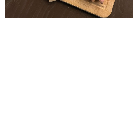
今年的中秋來🍺打洞居酒屋🍺
沒有留言
張貼留言